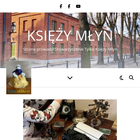
KSIĘŻY MŁYN
Stronę prowadzi Stowarzyszenie Tylko Księży Młyn