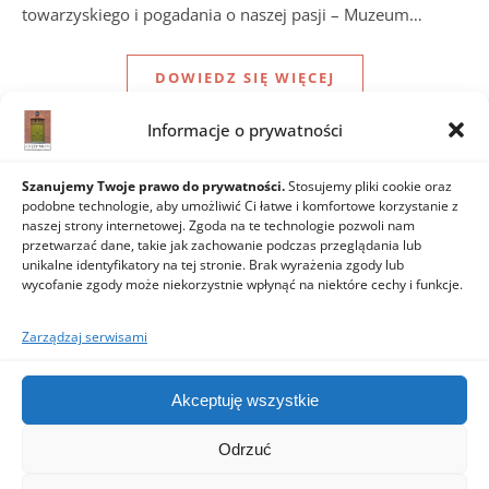
towarzyskiego i pogadania o naszej pasji – Muzeum…
DOWIEDZ SIĘ WIĘCEJ
Informacje o prywatności
Szanujemy Twoje prawo do prywatności.
Stosujemy pliki cookie oraz
podobne technologie, aby umożliwić Ci łatwe i komfortowe korzystanie z
STARSZE WPISY
NOWSZE WPISY
naszej strony internetowej. Zgoda na te technologie pozwoli nam
przetwarzać dane, takie jak zachowanie podczas przeglądania lub
unikalne identyfikatory na tej stronie. Brak wyrażenia zgody lub
wycofanie zgody może niekorzystnie wpłynąć na niektóre cechy i funkcje.
Zarządzaj serwisami
Akceptuję wszystkie
Odrzuć
2026 © Stowarzyszenie Tylko Księży Młyn