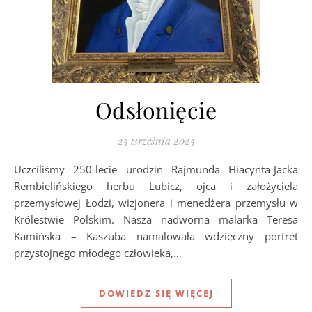
Odsłonięcie
25 września 2025
Uczciliśmy 250-lecie urodzin Rajmunda Hiacynta-Jacka
Rembielińskiego herbu Lubicz, ojca i założyciela
przemysłowej Łodzi, wizjonera i menedżera przemysłu w
Królestwie Polskim. Nasza nadworna malarka Teresa
Kamińska – Kaszuba namalowała wdzięczny portret
przystojnego młodego człowieka,…
DOWIEDZ SIĘ WIĘCEJ