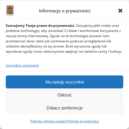
Informacje o prywatności
Szanujemy Twoje prawo do prywatności.
Stosujemy pliki cookie oraz
podobne technologie, aby umożliwić Ci łatwe i komfortowe korzystanie z
2026 © Stowarzyszenie Tylko Księży Młyn
naszej strony internetowej. Zgoda na te technologie pozwoli nam
Ashe Motyw
Polityka prywatności
Polityka plików cookies (EU)
przetwarzać dane, takie jak zachowanie podczas przeglądania lub
przez
WP Royal
.
unikalne identyfikatory na tej stronie. Brak wyrażenia zgody lub
wycofanie zgody może niekorzystnie wpłynąć na niektóre cechy i funkcje.
Zarządzaj serwisami
Akceptuję wszystkie
Odrzuć
Zobacz preferencje
Polityka plików cookies
Polityka prywatności