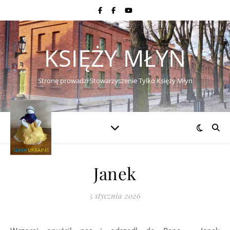
KSIĘŻY MŁYN
Stronę prowadzi Stowarzyszenie Tylko Księży Młyn
Janek
5 stycznia 2026