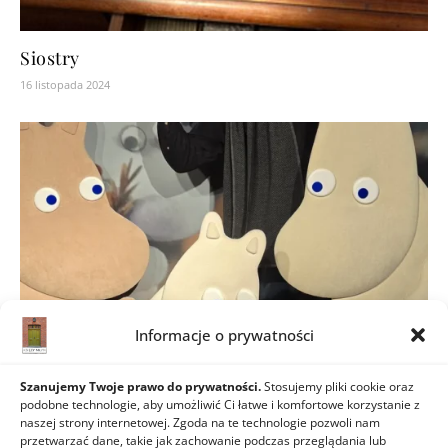
Siostry
16 listopada 2024
Informacje o prywatności
Szanujemy Twoje prawo do prywatności.
Stosujemy pliki cookie oraz
podobne technologie, aby umożliwić Ci łatwe i komfortowe korzystanie z
Marcin Pyda – artysta wielofunkcyjny
naszej strony internetowej. Zgoda na te technologie pozwoli nam
przetwarzać dane, takie jak zachowanie podczas przeglądania lub
27 marca 2025