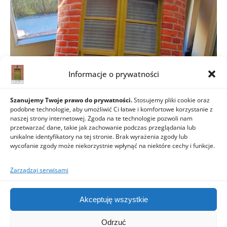
Informacje o prywatności
Szanujemy Twoje prawo do prywatności.
Stosujemy pliki cookie oraz
podobne technologie, aby umożliwić Ci łatwe i komfortowe korzystanie z
Joasine poduchy
naszej strony internetowej. Zgoda na te technologie pozwoli nam
przetwarzać dane, takie jak zachowanie podczas przeglądania lub
28 stycznia 2022
unikalne identyfikatory na tej stronie. Brak wyrażenia zgody lub
wycofanie zgody może niekorzystnie wpłynąć na niektóre cechy i funkcje.
Zarządzaj serwisami
Akceptuję wszystkie
Odrzuć