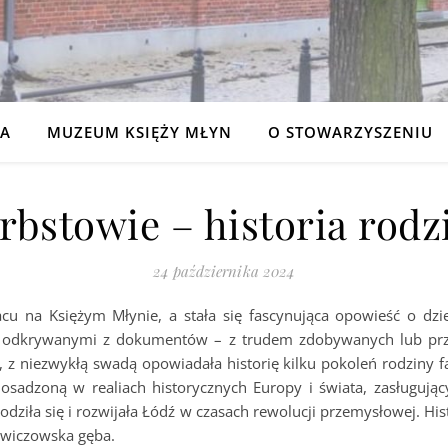
NA
MUZEUM KSIĘŻY MŁYN
O STOWARZYSZENIU
rbstowie – historia rodz
24 października 2024
acu na Księżym Młynie, a stała się fascynująca opowieść o dzi
, odkrywanymi z dokumentów – z trudem zdobywanych lub prz
, z niezwykłą swadą opowiadała historię kilku pokoleń rodziny f
 osadzoną w realiach historycznych Europy i świata, zasługując
odziła się i rozwijała Łódź w czasach rewolucji przemysłowej. H
rowiczowska gęba.