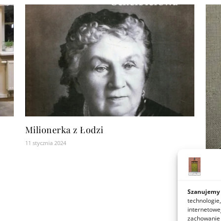
Milionerka z Łodzi
11 stycznia 2024
250
Rem
Szanujemy 
technologie,
30 st
internetowe
zachowanie p