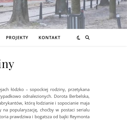
PROJEKTY
KONTAKT
iny
ejach łódzko – sopockiej rodziny, przetykana
ypadkowo odnalezionych. Dorota Berbelska,
abrykantów, którą łodzianie i sopocianie maja
y na popularyzację, choćby w postaci serialu
istoria prawdziwa i bogatsza od bajki Reymonta