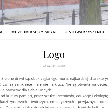
NA
MUZEUM KSIĘŻY MŁYN
O STOWARZYSZENIU
Logo
18 lutego 2022
o. Zielone drzwi są, obok ceglanego muru, najbardziej charakte
Drzwi są zamknięte – ale nie na klucz. Nie są otwarte na oście
e otworzyć dla siebie i innych.
 kultury pamięci, przez sztukę i rzemiosło, edukację i ekologię, 
ludzi życzliwych i twórczych, empatycznych i przyjaznych, odd
Otwierajcie jak najczęściej serca, umysły i „drzwi do kultury”.