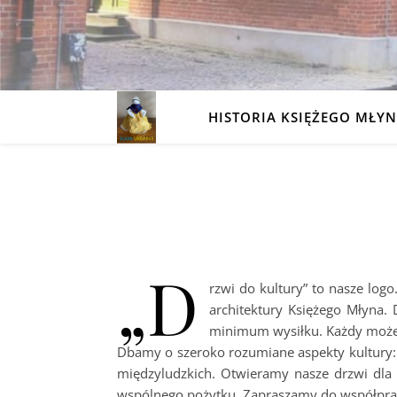
HISTORIA KSIĘŻEGO MŁY
„D
rzwi do kultury” to nasze log
architektury Księżego Młyna. 
minimum wysiłku. Każdy może j
Dbamy o szeroko rozumiane aspekty kultury: od
międzyludzkich. Otwieramy nasze drzwi dla 
wspólnego pożytku. Zapraszamy do współpracy. 