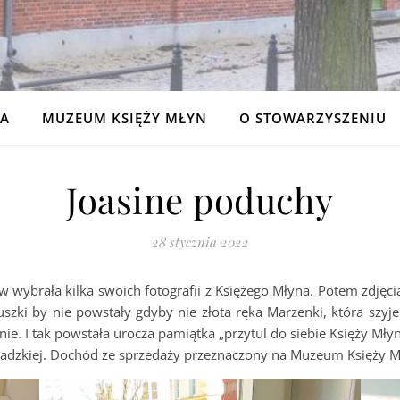
NA
MUZEUM KSIĘŻY MŁYN
O STOWARZYSZENIU
Joasine poduchy
28 stycznia 2022
 wybrała kilka swoich fotografii z Księżego Młyna. Potem zdjęci
szki by nie powstały gdyby nie złota ręka Marzenki, która szyje
ie. I tak powstała urocza pamiątka „przytul do siebie Księży Młyn
adzkiej. Dochód ze sprzedaży przeznaczony na Muzeum Księży M