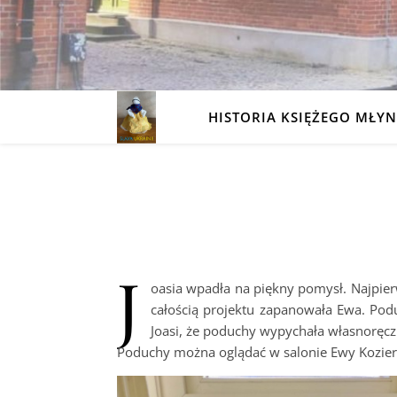
HISTORIA KSIĘŻEGO MŁY
J
oasia wpadła na piękny pomysł. Najpierw
całością projektu zapanowała Ewa. Podu
Joasi, że poduchy wypychała własnoręczn
Poduchy można oglądać w salonie Ewy Kozier