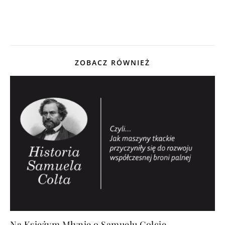
ZOBACZ RÓWNIEŻ
Na Księżym Młynie o Samuelu Colcie