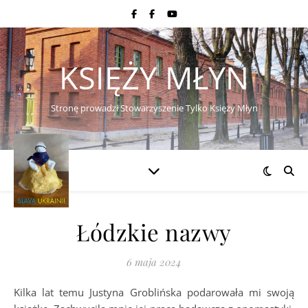
KSIĘŻY MŁYN
Stronę prowadzi Stowarzyszenie Tylko Księży Młyn
Łódzkie nazwy
6 maja 2024
Kilka lat temu Justyna Groblińska podarowała mi swoją