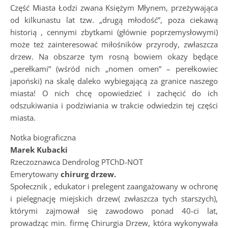
Część Miasta Łodzi zwana Księżym Młynem, przeżywająca
od kilkunastu lat tzw. „drugą młodość”, poza ciekawą
historią , cennymi zbytkami (głównie poprzemysłowymi)
może też zainteresować miłośników przyrody, zwłaszcza
drzew. Na obszarze tym rosną bowiem okazy będące
„perełkami” (wśród nich „nomen omen” – perełkowiec
japoński) na skalę daleko wybiegającą za granice naszego
miasta! O nich chcę opowiedzieć i zachęcić do ich
odszukiwania i podziwiania w trakcie odwiedzin tej części
miasta.
Notka biograficzna
Marek Kubacki
Rzeczoznawca Dendrolog PTChD-NOT
Emerytowany
chirurg drzew.
Społecznik , edukator i prelegent zaangażowany w ochronę
i pielęgnację miejskich drzew( zwłaszcza tych starszych),
którymi zajmował się zawodowo ponad 40-ci lat,
prowadząc min. firmę Chirurgia Drzew, która wykonywała