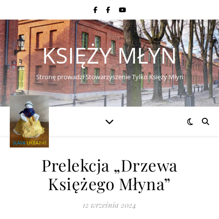
KSIĘŻY MŁYN
Stronę prowadzi Stowarzyszenie Tylko Księży Młyn
Prelekcja „Drzewa
Księżego Młyna”
12 września 2024