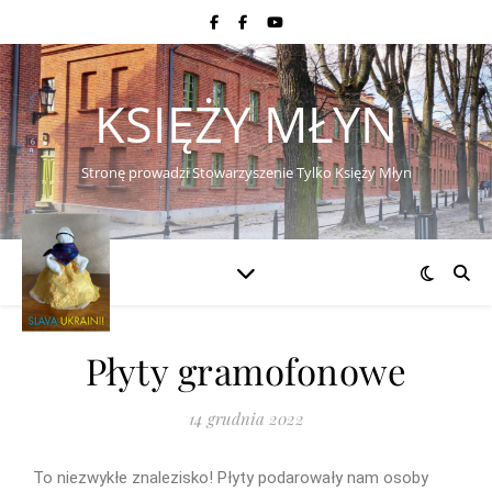
KSIĘŻY MŁYN
Stronę prowadzi Stowarzyszenie Tylko Księży Młyn
Płyty gramofonowe
14 grudnia 2022
To niezwykłe znalezisko! Płyty podarowały nam osoby