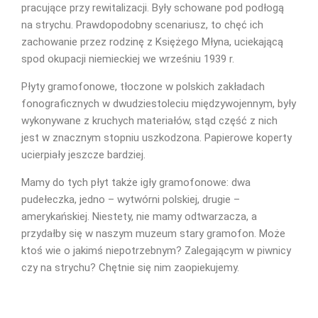
pracujące przy rewitalizacji. Były schowane pod podłogą
na strychu. Prawdopodobny scenariusz, to chęć ich
zachowanie przez rodzinę z Księżego Młyna, uciekającą
spod okupacji niemieckiej we wrześniu 1939 r.
Płyty gramofonowe, tłoczone w polskich zakładach
fonograficznych w dwudziestoleciu międzywojennym, były
wykonywane z kruchych materiałów, stąd część z nich
jest w znacznym stopniu uszkodzona. Papierowe koperty
ucierpiały jeszcze bardziej.
Mamy do tych płyt także igły gramofonowe: dwa
pudełeczka, jedno – wytwórni polskiej, drugie –
amerykańskiej. Niestety, nie mamy odtwarzacza, a
przydałby się w naszym muzeum stary gramofon. Może
ktoś wie o jakimś niepotrzebnym? Zalegającym w piwnicy
czy na strychu? Chętnie się nim zaopiekujemy.